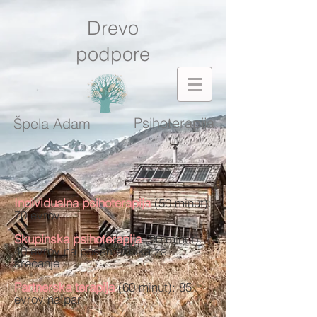
Drevo
podpore
Psihoterapija
Špela Adam
Individualna psihoterapija
(50 minut):
70 evrov
Skupinska psihoterapija
(90 minut):
40 evrov na posameznika za
srečanje
Partnerska terapija
(60 minut): 85
evrov na par